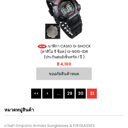
นาฬิกา CASIO G-SHOCK
(คาสิโอ จี ช็อค) G-9010-1DR
(ประกันศูนย์เซ็นทรัล 1 ปี )
฿ 4,100
ขออภัยสินค้าหมด
<<
<
...
29
30
31
หมวดหมู่สินค้า
แว่นตา Emporio Armani Sunglasses & EYEGLASSES