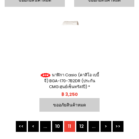
นาฬิกา Casio (คาสิโอ เบบี้
จี) BGA-170-7B2DR (ประกัน
CMG ศูนย์เซ็นทรัล1ปี) *
฿ 3,250
ขออภัยสินค้าหมด
<<
<
...
10
11
12
...
>
>>