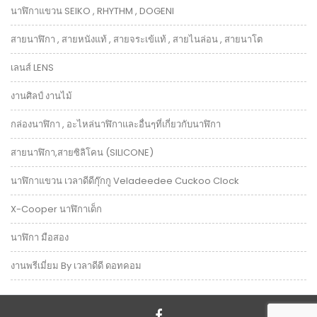
นาฬิกาแขวน SEIKO , RHYTHM , DOGENI
สายนาฬิกา , สายหนังแท้ , สายจระเข้แท้ , สายไนล่อน , สายนาโต
เลนส์ LENS
งานศิลป์ งานไม้
กล่องนาฬิกา , อะไหล่นาฬิกาและอื่นๆที่เกี่ยวกับนาฬิกา
สายนาฬิกา,สายซิลิโคน (SILICONE)
นาฬิกาแขวน เวลาดีดีกุ๊กกู Veladeedee Cuckoo Clock
X-Cooper นาฬิกาเด็ก
นาฬิกา มือสอง
งานพรีเมี่ยม By เวลาดีดี ดอทคอม