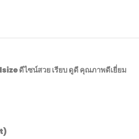
llsize
ดีไซน์สวย เรียบ ดูดี คุณภาพดีเยี่ยม
t)