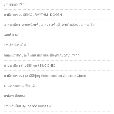
งานซ่อมนาฬิกา
นาฬิกาแขวน SEIKO , RHYTHM , DOGENI
สายนาฬิกา , สายหนังแท้ , สายจระเข้แท้ , สายไนล่อน , สายนาโต
เลนส์ LENS
งานศิลป์ งานไม้
กล่องนาฬิกา , อะไหล่นาฬิกาและอื่นๆที่เกี่ยวกับนาฬิกา
สายนาฬิกา,สายซิลิโคน (SILICONE)
นาฬิกาแขวน เวลาดีดีกุ๊กกู Veladeedee Cuckoo Clock
X-Cooper นาฬิกาเด็ก
นาฬิกา มือสอง
งานพรีเมี่ยม By เวลาดีดี ดอทคอม