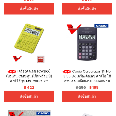
฿ 422
฿ 422
สั่งซื้อสินค้า
สั่งซื้อสินค้า
เครื่องคิดเลข (CASIO)
Casio Calculator รุ่น HL-
(ประกัน CMG ศูนย์เซ็นทรัล2 ปี)
815L-BK เครื่องคิดเลข คาสิโอ ใช้
คาซิโอ้ รุ่น MS-20UC-YG
ถ่าน AA เปลี่ยนง่าย แบบพกพา 8
หลัก สีดำ ( รับประกัน cmg ศูนย์
฿ 422
฿ 250
฿ 199
เซ็ลทรัล 2 ปี )
สั่งซื้อสินค้า
สั่งซื้อสินค้า