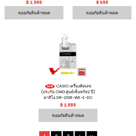
Calculator
2a) ประกันศูนย์เซ็นทรัล 2ปี รุ่น
฿ 2,999
฿ 599
DC-12M ตัวเลขใหญ่ เปลี่ยนถ่านได้
เอง
ขออภัยสินค้าหมด
ขออภัยสินค้าหมด
CASIO เครื่องคิดเลข
(ประกัน CMG ศูนย์เซ็นทรัล2 ปี)
คาสิโอ DR-210R-WE-E-DC
฿ 2,888
ขออภัยสินค้าหมด