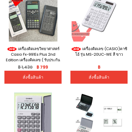
เครื่องคิดเลขวิทยาศาสตร์
เครื่องคิดเลข (CASIO)คาซิ
Casio Fx-991Es Plus 2nd
โอ้ รุ่น MS-20UC-WE สี ขาว
Edition เครื่องคิดเลข ( รับประกัน
cmg ศูนย์เซ็ลทรัล 2 ปี)
฿ 1,430
฿ 799
฿
สั่งซื้อสินค้า
สั่งซื้อสินค้า