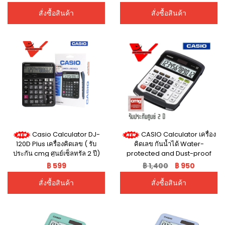
DX-12B-BK
MC-12M ตัวเลขใหญ่ เปลี่ยนถ่าน
ได้เอง
สั่งซื้อสินค้า
สั่งซื้อสินค้า
Casio Calculator DJ-
CASIO Calculator เครื่อง
120D Plus เครื่องคิดเลข ( รับ
คิดเลข กันน้ำได้ Water-
ประกัน cmg ศูนย์เซ็ลทรัล 2 ปี)
protected and Dust-proof
ตรวจสอบและแสดงการทำงานได้
เครื่องคิดเลขตั้งโต๊ะ WD-320MT
฿ 599
฿ 1,400
฿ 950
ถึง 300 Step หน้าจอ 12 หลัก
เครื่องคิดเลขตั้งโต๊ะ ( รับประกัน
เครื่องคิดเลขปรับทศนิยม รุ่น DJ-
cmg ศูนย์เซ็ลทรัล 2 ปี )
สั่งซื้อสินค้า
สั่งซื้อสินค้า
120D Plus