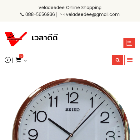
Veladeedee Online Shopping
088-5656936
veladeedee@gmail.com
เวลาดีดี
0