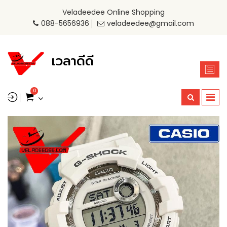
Veladeedee Online Shopping
088-5656936
veladeedee@gmail.com
เวลาดีดี
0