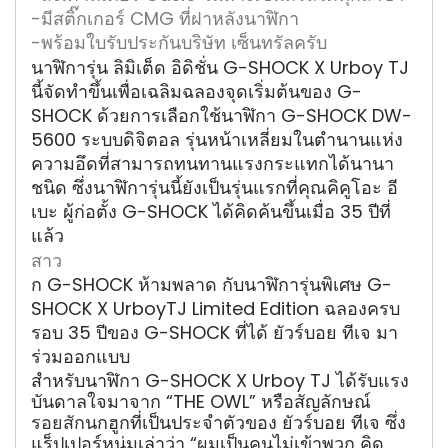
-มีสติ๊กเกอร์ CMG ที่ฝาหลังนาฬิกา
-พร้อมใบรับประกันบริษัท เซ็นทรัลครับ
นาฬิการุ่น ลิมิเต็ด อิดิชั่น G-SHOCK X Urboy TJ
นี้จัดทำขึ้นเพื่อเฉลิมฉลองจุดเริ่มต้นของ G-
SHOCK ด้วยการเลือกใช้นาฬิกา G-SHOCK DW-
5600 ระบบดิจิตอล รุ่นหน้าเหลี่ยมในตำนานแห่ง
ความอึดที่สามารถทนทานแรงกระแทกได้นานา
ชนิด ซึ่งนาฬิการุ่นนี้ยังเป็นรุ่นแรกที่คุณคิคูโอะ อี
เบะ ผู้ก่อตั้ง G-SHOCK ได้คิดค้นขึ้นเมื่อ 35 ปีที่
แล้ว
สาว
ก G-SHOCK ห้ามพลาด กับนาฬิการุ่นพิเศษ G-
SHOCK X UrboyTJ Limited Edition ฉลองครบ
รอบ 35 ปีของ G-SHOCK ที่ได้ ยัวร์บอย ทีเจ มา
ร่วมออกแบบ
สำหรับนาฬิกา G-SHOCK X Urboy TJ ได้รับแรง
บันดาลใจมาจาก “THE OWL” หรือสัญลักษณ์
รอยสัก
นกฮูกที่เป็นประจำตัวของ ยัวร์บอย ทีเจ ซึ่ง
แร็ปเปอร์หนุ่มเล่าว่า “ผมเป็นคนไม่เข้าพวก คิด