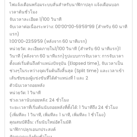
ไฟแจ้งเตือนพร้อมระบบสั่นสำหรับนาฬิกาปลุก แจ้งเตือนบอก
เวลาต้นชั่วโมง
จับเวลาละเอียด 1/100 วินาที
จับเวลาต่อเนื่องระหว่าง: 00’00″00~59’59″99 (สำหรับ 60 นาที
แรก)
1:00’00~23:59’59 (หลังจาก 60 นาทีแรก)
หน่วยวัด: ละเอียดภายใน1/100 วินาที (สำหรับ 60 นาทีแรก)1
วินาที (หลังจาก 60 นาทีแรก)รูปแบบการจับเวลา: การจับเวลา
ตั้งแต่เริ่มต้นถึงตำแหน่งปัจจุบัน (Elapsed time), จับเวลาเป็น
ช่วงๆในระหว่างจุดเริ่มต้นถึงสิ้นสุด (Split time) และเวลาเข้า
เส้นชัยของผู้แข่งขันที่ได้ตำแหน่งที่ 1 และ 2
ตัวนับเวลาถอยหลัง
หน่วยวัด: 1 วินาที
ช่วงเวลานับถอยหลัง: 24 ชั่วโมง
ระยะเวลาที่เริ่มต้นนับถอยหลังที่ตั้งได้: 1 วินาทีถึง 24 ชั่วโมง
(เพิ่มทีละ 1 วินาที, เพิ่มทีละ 1 นาที, เพิ่มทีละ 1 ชั่วโมง)
คุณสมบัติอื่น: เริ่มนับใหม่อัตโนมัติ
นาฬิกาปลุกเอนกประสงค์
สัญญาณแจ้งต้นชั่วโมง