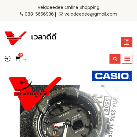
Veladeedee Online Shopping
088-5656936
veladeedee@gmail.com
เวลาดีดี
0