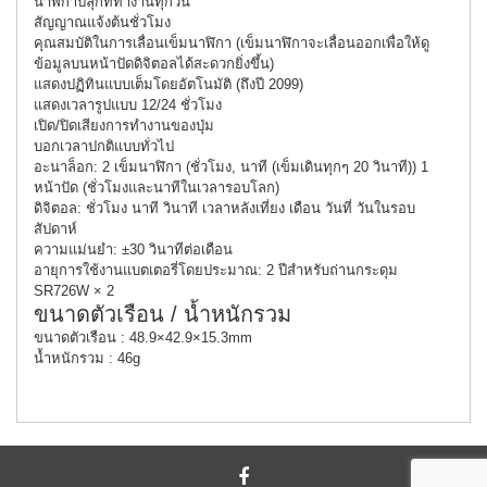
นาฬิกาปลุกที่ทำงานทุกวัน
สัญญาณแจ้งต้นชั่วโมง
คุณสมบัติในการเลื่อนเข็มนาฬิกา (เข็มนาฬิกาจะเลื่อนออกเพื่อให้ดู
ข้อมูลบนหน้าปัดดิจิตอลได้สะดวกยิ่งขึ้น)
แสดงปฏิทินแบบเต็มโดยอัตโนมัติ (ถึงปี 2099)
แสดงเวลารูปแบบ 12/24 ชั่วโมง
เปิด/ปิดเสียงการทำงานของปุ่ม
บอกเวลาปกติแบบทั่วไป
อะนาล็อก: 2 เข็มนาฬิกา (ชั่วโมง, นาที (เข็มเดินทุกๆ 20 วินาที)) 1
หน้าปัด (ชั่วโมงและนาทีในเวลารอบโลก)
ดิจิตอล: ชั่วโมง นาที วินาที เวลาหลังเที่ยง เดือน วันที่ วันในรอบ
สัปดาห์
ความแม่นยำ: ±30 วินาทีต่อเดือน
อายุการใช้งานแบตเตอรี่โดยประมาณ: 2 ปีสำหรับถ่านกระดุม
SR726W × 2
ขนาดตัวเรือน / น้ำหนักรวม
ขนาดตัวเรือน : 48.9×42.9×15.3mm
น้ำหนักรวม : 46g