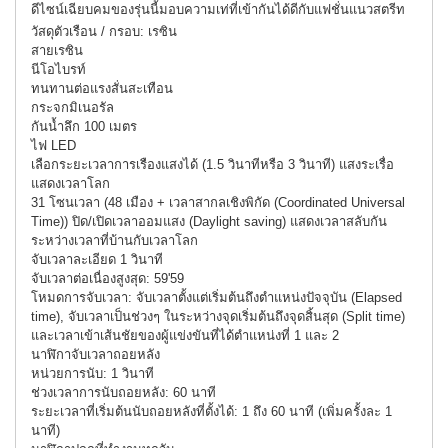
ดีไซน์เฉียบคมของรุ่นนี้มอบความเท่ที่เข้ากันได้ดีกับแฟชั่นแนวสตรีท
วัสดุตัวเรือน / กรอบ: เรซิน
สายเรซิน
นีโอไบรท์
ทนทานต่อแรงสั่นสะเทือน
กระจกมิเนอรัล
กันน้ำลึก 100 เมตร
ไฟ LED
เลือกระยะเวลาการเรืองแสงได้ (1.5 วินาทีหรือ 3 วินาที) แสงระเรื่อ
แสดงเวลาโลก
31 โซนเวลา (48 เมือง + เวลาสากลเชิงพิกัด (Coordinated Universal
Time)) ปิด/เปิดเวลาออมแสง (Daylight saving) แสดงเวลาสลับกัน
ระหว่างเวลาที่บ้านกับเวลาโลก
จับเวลาละเอียด 1 วินาที
จับเวลาต่อเนื่องสูงสุด: 59'59
โหมดการจับเวลา: จับเวลาตั้งแต่เริ่มต้นถึงตำแหน่งปัจจุบัน (Elapsed
time), จับเวลาเป็นช่วงๆ ในระหว่างจุดเริ่มต้นถึงจุดสิ้นสุด (Split time)
และเวลาเข้าเส้นชัยของผู้แข่งขันที่ได้ตำแหน่งที่ 1 และ 2
นาฬิกาจับเวลาถอยหลัง
หน่วยการนับ: 1 วินาที
ช่วงเวลาการนับถอยหลัง: 60 นาที
ระยะเวลาที่เริ่มต้นนับถอยหลังที่ตั้งได้: 1 ถึง 60 นาที (เพิ่มครั้งละ 1
นาที)