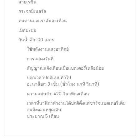
สายเรซิน
กระจกมิเนอรัล
ทนทานต่อแรงสั่นสะเทือน
เม็ดมะยม
กันน้ำลึก 100 เมตร
ใช้พลังงานแสงอาทิตย์
การแสดงวันที่
สัญญาณแจ้งเตือนเมื่อแบตเตอรี่เหลือน้อย
บอกเวลาปกติแบบทั่วไป
อะนาล็อก: 3 เข็ม (ชั่วโมง นาที วินาที)
ความแม่นยำ: ±20 วินาทีต่อเดือน
เวลาที่นาฬิกาทำงานได้ปกติตั้งแต่ชาร์จเเบตเตอรี่เต็ม
จนถึงตอนหยุดเดิน:
ประมาณ 5 เดือน