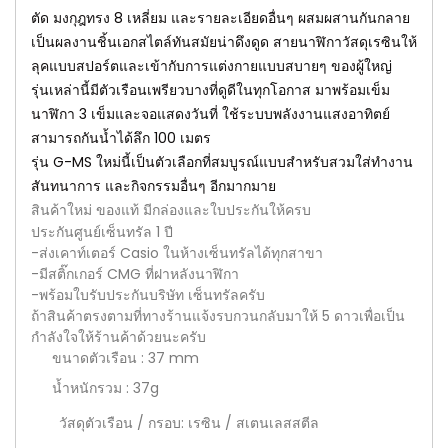
ตัด มงกุฎทรง 8 เหลี่ยม และรายละเอียดอื่นๆ ผสมผสานกันกลาย
เป็นผลงานชิ้นเอกสไตล์ทันสมัยน่าดึงดูด สายนาฬิกาวัสดุเรซินให้
ลุคแบบสปอร์ตและเข้ากับการแต่งกายแบบสบายๆ ของผู้ใหญ่
รุ่นเหล่านี้มีตัวเรือนเพรียวบางที่ดูดีในทุกโอกาส มาพร้อมเข็ม
นาฬิกา 3 เข็มและจอแสดงวันที่ ใช้ระบบพลังงานแสงอาทิตย์
สามารถกันน้ำได้ลึก 100 เมตร
รุ่น G-MS ใหม่นี้เป็นตัวเลือกที่สมบูรณ์แบบสำหรับสวมใส่ทำงาน
สันทนาการ และกิจกรรมอื่นๆ อีกมากมาย
สินค้าใหม่ ของแท้ มีกล่องและใบประกันให้ครบ
ประกันศูนย์เซ็นทรัล 1 ปี
-ส่งเคาท์เตอร์ Casio ในห้างเซ็นทรัลได้ทุกสาขา
-มีสติ๊กเกอร์ CMG ที่ฝาหลังนาฬิกา
-พร้อมใบรับประกันบริษัท เซ็นทรัลครับ
ถ้าสินค้าตรงตามที่ทางร้านแจ้งรบกวนกลับมาให้ 5 ดาวเพื่อเป็น
กำลังใจให้ร้านค้าด้วยนะครับ
ขนาดตัวเรือน : 37 mm
น้ำหนักรวม : 37g
วัสดุตัวเรือน / กรอบ: เรซิน / สเตนเลสสตีล