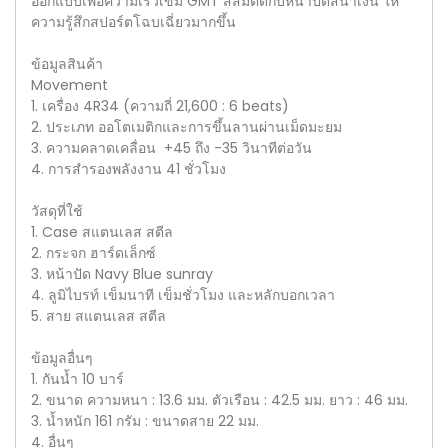
ออกแบบเพื่อความเร็วเข็ม GMT สีส้มตัดกับหน้าปัดสีน้ำเงิน ให้
ความรู้สึกสปอร์ตโฉบเฉี่ยวมากขึ้น
ข้อมูลสินค้า
Movement
1. เครื่อง 4R34 (ความถี่ 21,600 : 6 beats)
2. ประเภท ออโตเมติกและการขึ้นลานผ่านเม็ดมะยม
3. ความคลาดเคลื่อน +45 ถึง -35 วินาทีต่อวัน
4. การสำรองพลังงาน 41 ชั่วโมง
วัสดุที่ใช้
1. Case สแตนเลส สตีล
2. กระจก ฮาร์ดเล็กซ์
3. หน้าปัด Navy Blue sunray
4. ลูมิไบรท์ เข็มนาที เข็มชั่วโมง และหลักบอกเวลา
5. สาย สแตนเลส สตีล
ข้อมูลอื่นๆ
1. กันน้ำ 10 บาร์
2. ขนาด ความหนา : 13.6 มม. ตัวเรือน : 42.5 มม. ยาว : 46 มม.
3. น้ำหนัก 161 กรัม : ขนาดสาย 22 มม.
4. อื่นๆ