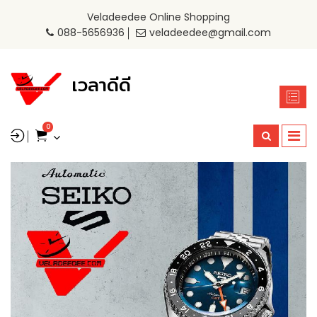
Veladeedee Online Shopping
088-5656936
veladeedee@gmail.com
เวลาดีดี
0