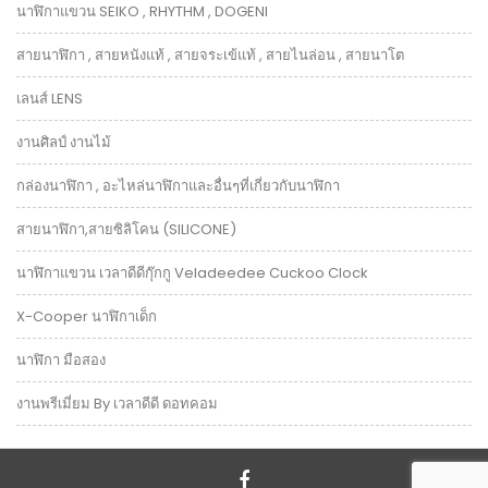
นาฬิกาแขวน SEIKO , RHYTHM , DOGENI
สายนาฬิกา , สายหนังแท้ , สายจระเข้แท้ , สายไนล่อน , สายนาโต
เลนส์ LENS
งานศิลป์ งานไม้
กล่องนาฬิกา , อะไหล่นาฬิกาและอื่นๆที่เกี่ยวกับนาฬิกา
สายนาฬิกา,สายซิลิโคน (SILICONE)
นาฬิกาแขวน เวลาดีดีกุ๊กกู Veladeedee Cuckoo Clock
X-Cooper นาฬิกาเด็ก
นาฬิกา มือสอง
งานพรีเมี่ยม By เวลาดีดี ดอทคอม